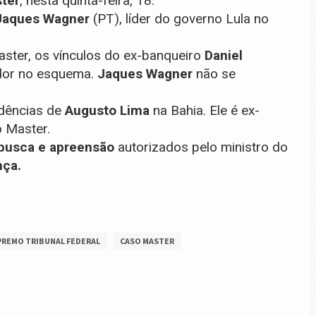
ter
, nesta quinta-feira, 18.
Jaques Wagner
(PT), líder do governo Lula no
ster, os vínculos do ex-banqueiro
Daniel
ador no esquema.
Jaques Wagner
não se
dências de
Augusto Lima
na Bahia. Ele é ex-
o Master.
busca e apreensão
autorizados pelo ministro do
ça.
PREMO TRIBUNAL FEDERAL
CASO MASTER