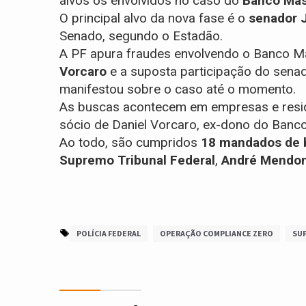
alvos os envolvidos no caso do
Banco Mas
O principal alvo da nova fase é o
senador 
Senado, segundo o Estadão.
A PF apura fraudes envolvendo o Banco Ma
Vorcaro
e a suposta participação do sen
manifestou sobre o caso até o momento.
As buscas acontecem em empresas e resi
sócio de Daniel Vorcaro, ex-dono do Banc
Ao todo, são cumpridos
18 mandados de 
Supremo Tribunal Federal
,
André Mendon
POLÍCIA FEDERAL
OPERAÇÃO COMPLIANCE ZERO
SU