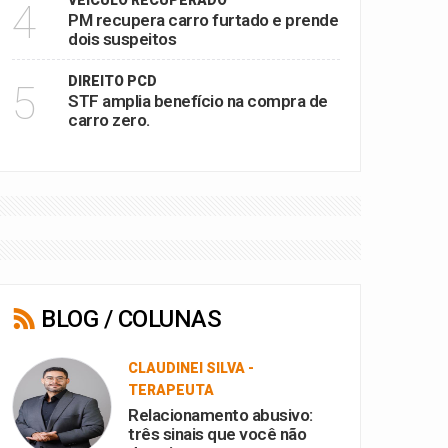
VEÍCULO RECUPERADO
4
PM recupera carro furtado e prende
dois suspeitos
DIREITO PCD
5
STF amplia benefício na compra de
carro zero.
BLOG / COLUNAS
CLAUDINEI SILVA -
TERAPEUTA
Relacionamento abusivo:
três sinais que você não