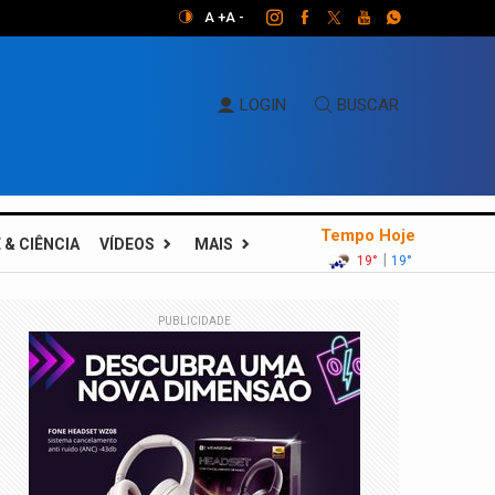
A +
A -
LOGIN
BUSCAR
Tempo Hoje
 & CIÊNCIA
VÍDEOS
MAIS
|
19°
19°
PUBLICIDADE