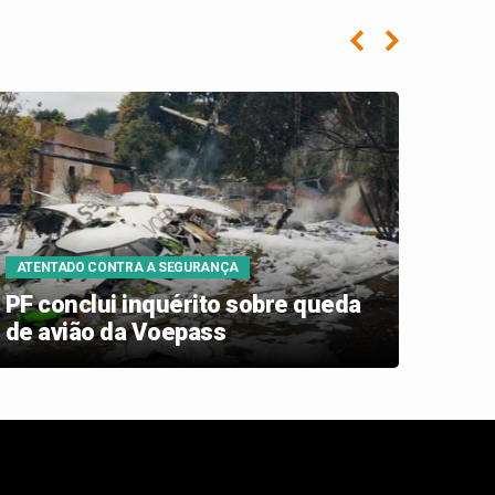
ATENTADO CONTRA A SEGURANÇA
RIGOR 
PF conclui inquérito sobre queda
STJ 
de avião da Voepass
carg