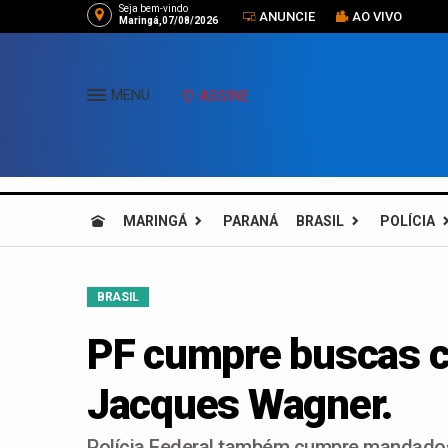
Seja bem-vindo
ANUNCIE
AO VIVO
Maringá,07/08/2026
MENU
ASSINE
MARINGÁ
PARANÁ
BRASIL
POLÍCIA
BRASIL
PF cumpre buscas c
Jacques Wagner.
Polícia Federal também cumpre mandado