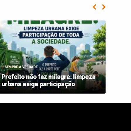
SEMPRE A VERDADE.
REPR
Prefeito não faz milagre: limpeza
Elei
urbana exige participação
de 