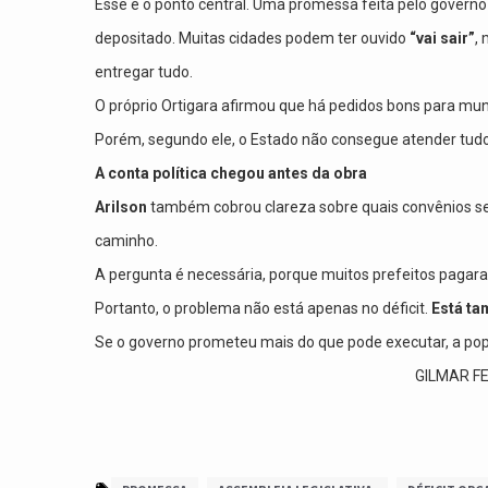
Esse é o ponto central. Uma promessa feita pelo governo 
depositado. Muitas cidades podem ter ouvido
“vai sair”
,
entregar tudo.
O próprio Ortigara afirmou que há pedidos bons para mun
Porém, segundo ele, o Estado não consegue atender tudo 
A conta política chegou antes da obra
Arilson
também cobrou clareza sobre quais convênios ser
caminho.
A pergunta é necessária, porque muitos prefeitos pagara
Portanto, o problema não está apenas no déficit.
Está ta
Se o governo prometeu mais do que pode executar, a pop
GILMAR FERREI