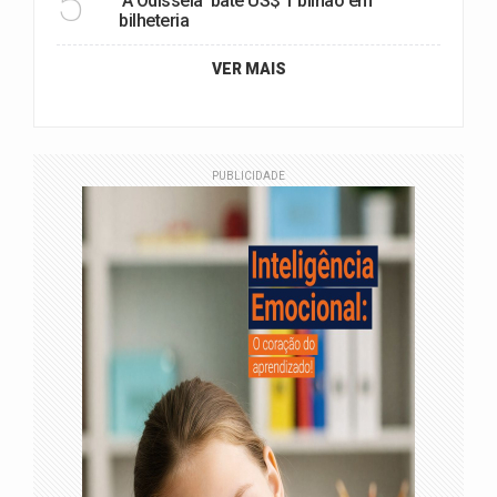
5
‘A Odisseia’ bate US$ 1 bilhão em
bilheteria
VER MAIS
PUBLICIDADE