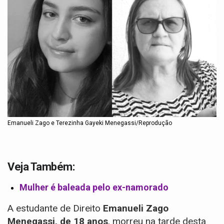
Emanueli Zago e Terezinha Gayeki Menegassi/Reprodução
Veja Também:
Mulher é baleada pelo ex-namorado
A estudante de Direito
Emanueli Zago
Menegassi, de 18 anos
, morreu na tarde desta