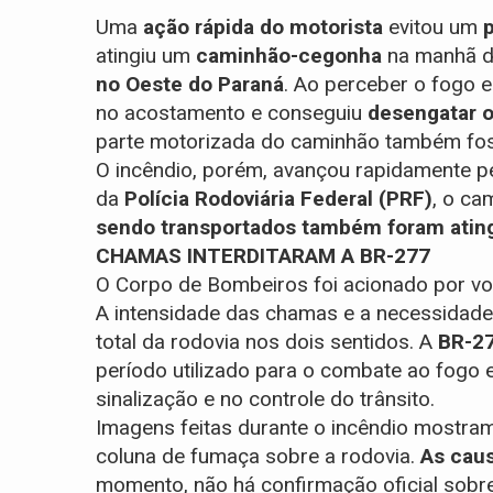
Uma
ação rápida do motorista
evitou um
p
atingiu um
caminhão-cegonha
na manhã de
no Oeste do Paraná
. Ao perceber o fogo 
no acostamento e conseguiu
desengatar o
parte motorizada do caminhão também fo
O incêndio, porém, avançou rapidamente p
da
Polícia Rodoviária Federal (PRF)
, o ca
sendo transportados também foram ating
CHAMAS INTERDITARAM A BR-277
O Corpo de Bombeiros foi acionado por vo
A intensidade das chamas e a necessidade
total da rodovia nos dois sentidos. A
BR-2
período utilizado para o combate ao fogo 
sinalização e no controle do trânsito.
Imagens feitas durante o incêndio mostra
coluna de fumaça sobre a rodovia.
As caus
momento, não há confirmação oficial sobr