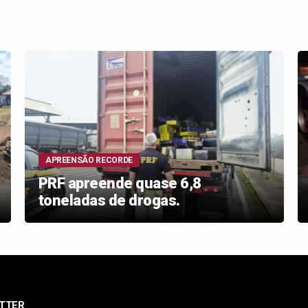
APREENSÃO RECORDE
PRF apreende quase 6,8
toneladas de drogas.
TTER