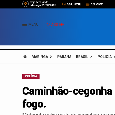
Seja bem-vindo
ANUNCIE
AO VIVO
Maringá,09/08/2026
MENU
ASSINE
MARINGÁ
PARANÁ
BRASIL
POLÍCIA
POLÍCIA
Caminhão-cegonha 
fogo.
Motorista salva parte de caminhão-cegonh