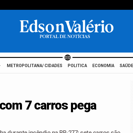
METROPOLITANA/ CIDADES
POLITICA
ECONOMIA
SAÚDE
com 7 carros pega
a durante incêndio na BR-277; sete carros são