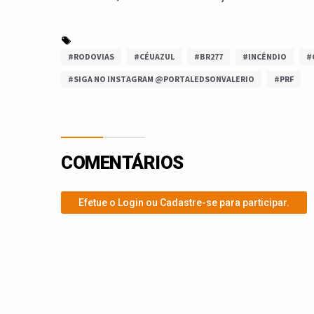
#RODOVIAS
#CÉUAZUL
#BR277
#INCÊNDIO
#
#SIGA NO INSTAGRAM @PORTALEDSONVALERIO
#PRF
COMENTÁRIOS
Efetue o Login ou Cadastre-se para participar.