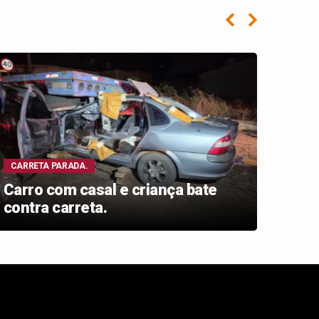
CARRETA PARADA.
OPER
Carro com casal e criança bate
Iden
contra carreta.
conf