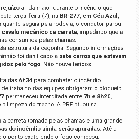
rejuízo
ainda maior durante o incêndio que
sta terça-feira (7), na
BR-277, em Céu Azul,
enquanto seguia pela rodovia, o condutor parou
 cavalo mecânico da carreta
, impedindo que a
sse consumida pelas chamas.
ela estrutura da cegonha. Segundo informações
minhão foi danificado e
sete carros que estavam
idos pelo fogo
. Não houve feridos.
lta das
6h34
para combater o incêndio.
 de trabalho das equipes obrigaram o bloqueio
77
permaneceu interditada entre
7h e 8h20
,
e a limpeza do trecho. A PRF atuou na
m a carreta tomada pelas chamas e uma grande
as do incêndio ainda serão apuradas.
Até o
e o ponto exato onde o fogo começou.