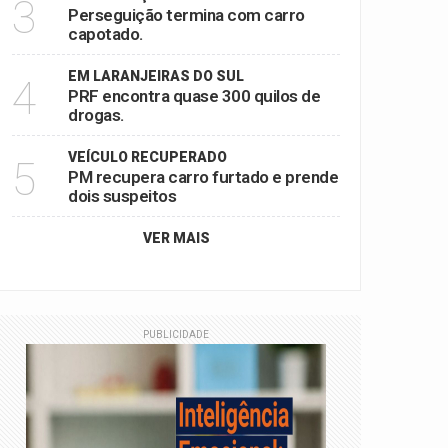
3
Perseguição termina com carro
capotado.
EM LARANJEIRAS DO SUL
4
PRF encontra quase 300 quilos de
drogas.
VEÍCULO RECUPERADO
5
PM recupera carro furtado e prende
dois suspeitos
VER MAIS
PUBLICIDADE