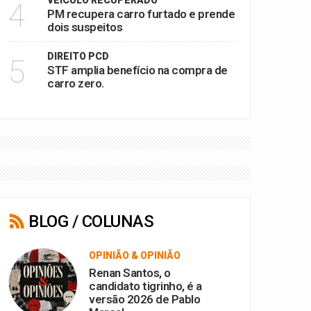
VEÍCULO RECUPERADO
4
PM recupera carro furtado e prende
dois suspeitos
DIREITO PCD
5
STF amplia benefício na compra de
carro zero.
BLOG / COLUNAS
OPINIÃO & OPINIÃO
Renan Santos, o
candidato tigrinho, é a
versão 2026 de Pablo