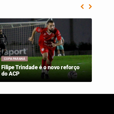
COPA PARANÁ
IDEB 
Filipe Trindade é o novo reforço
Camp
do ACP
para