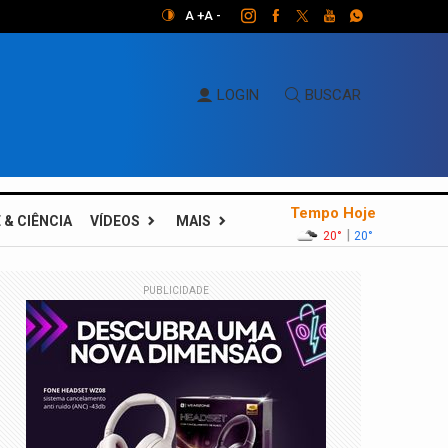
A +
A -
LOGIN
BUSCAR
Tempo Hoje
 & CIÊNCIA
VÍDEOS
MAIS
|
20°
20°
PUBLICIDADE