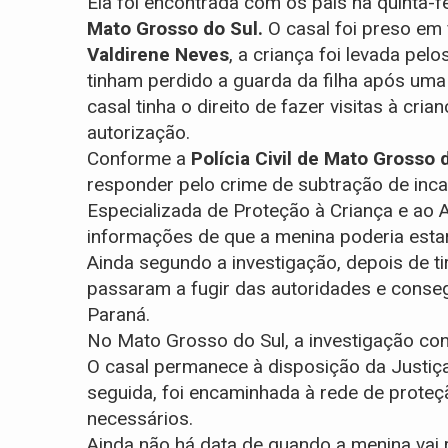
Ela foi encontrada com os pais na quinta-
Mato Grosso do Sul.
O casal foi preso em 
Valdirene Neves
, a criança foi levada pel
tinham perdido a guarda da filha após um
casal tinha o direito de fazer visitas à cri
autorização.
Conforme a
Polícia Civil de Mato Grosso 
responder pelo crime de subtração de incap
Especializada de Proteção à Criança e ao 
informações de que a menina poderia est
Ainda segundo a investigação, depois de tir
passaram a fugir das autoridades e conse
Paraná.
No Mato Grosso do Sul, a investigação cont
O casal permanece à disposição da Justiça. 
seguida, foi encaminhada à rede de proteç
necessários.
Ainda não há data de quando a menina vai re