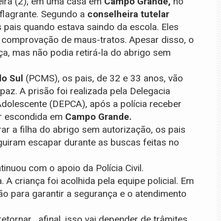
feira (2), em uma casa em
Campo Grande,
no
flagrante. Segundo a
conselheira tutelar
os pais quando estava saindo da escola. Eles
a comprovação de maus-tratos. Apesar disso, o
ança, mas não podia retirá-la do abrigo sem
do Sul
(PCMS), os pais, de 32 e 33 anos, vão
az. A prisão foi realizada pela Delegacia
Adolescente (DEPCA), após a polícia receber
ar escondida em
Campo Grande.
ar a filha do abrigo sem autorização, os pais
guiram escapar durante as buscas feitas no
inuou com o apoio da Polícia Civil.
A criança foi acolhida pela equipe policial. Em
ão para garantir a segurança e o atendimento
tornar , afinal, isso vai depender de trâmites