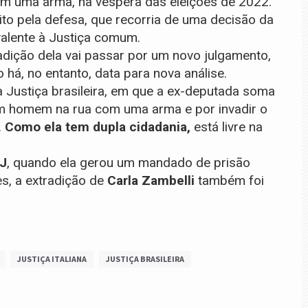
m uma arma, na véspera das eleições de 2022.
ito pela defesa, que recorria de uma decisão da
uivalente à Justiça comum.
adição dela vai passar por um novo julgamento,
há, no entanto, data para nova análise.
 Justiça brasileira, em que a ex-deputada soma
m homem na rua com uma arma e por invadir o
.
Como ela tem dupla cidadania,
está livre na
J
, quando ela gerou um mandado de prisão
s, a extradição de
Carla Zambelli
também foi
JUSTIÇA ITALIANA
JUSTIÇA BRASILEIRA