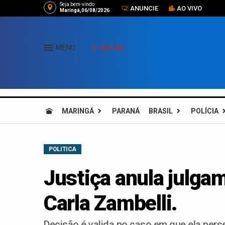
Seja bem-vindo
ANUNCIE
AO VIVO
Maringá,06/08/2026
MENU
ASSINE
MARINGÁ
PARANÁ
BRASIL
POLÍCIA
POLITICA
Justiça anula julga
Carla Zambelli.
Decisão é valida no caso em que ela per