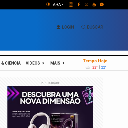
A +
A -
LOGIN
BUSCAR
Tempo Hoje
 & CIÊNCIA
VÍDEOS
MAIS
|
22°
22°
PUBLICIDADE