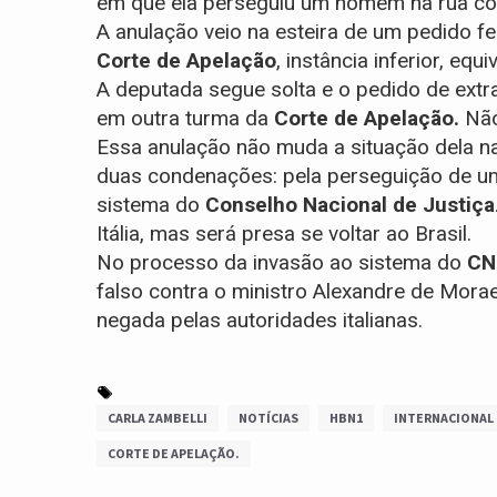
em que ela perseguiu um homem na rua co
A anulação veio na esteira de um pedido fe
Corte de Apelação
, instância inferior, eq
A deputada segue solta e o pedido de extr
em outra turma da
Corte de Apelação.
Não 
Essa anulação não muda a situação dela na
duas condenações: pela perseguição de u
sistema do
Conselho Nacional de Justiça
Itália, mas será presa se voltar ao Brasil.
No processo da invasão ao sistema do
CN
falso contra o ministro Alexandre de Morae
negada pelas autoridades italianas.
CARLA ZAMBELLI
NOTÍCIAS
HBN1
INTERNACIONAL
CORTE DE APELAÇÃO.