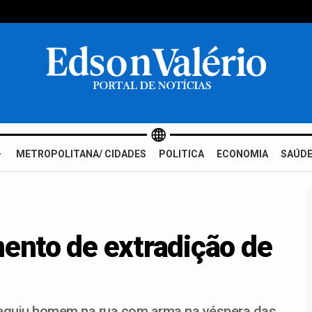
METROPOLITANA/ CIDADES
POLITICA
ECONOMIA
SAÚDE
mento de extradição de
seguiu homem na rua com arma na véspera das