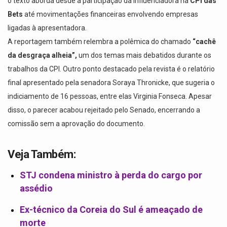
o texto aborda desde a participação da influenciadora na
CPI das
Bets
até movimentações financeiras envolvendo empresas
ligadas à apresentadora.
A reportagem também relembra a polêmica do chamado
“cachê
da desgraça alheia”,
um dos temas mais debatidos durante os
trabalhos da CPI. Outro ponto destacado pela revista é o relatório
final apresentado pela senadora Soraya Thronicke, que sugeria o
indiciamento de 16 pessoas, entre elas Virginia Fonseca. Apesar
disso, o parecer acabou rejeitado pelo Senado, encerrando a
comissão sem a aprovação do documento.
Veja Também:
STJ condena ministro à perda do cargo por
assédio
Ex-técnico da Coreia do Sul é ameaçado de
morte