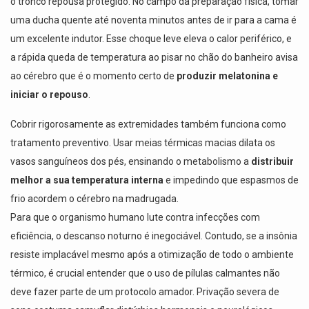
o tronco repousa protegido. No campo da preparação física, tomar
uma ducha quente até noventa minutos antes de ir para a cama é
um excelente indutor. Esse choque leve eleva o calor periférico, e
a rápida queda de temperatura ao pisar no chão do banheiro avisa
ao cérebro que é o momento certo de
produzir melatonina e
iniciar o repouso
.
Cobrir rigorosamente as extremidades também funciona como
tratamento preventivo. Usar meias térmicas macias dilata os
vasos sanguíneos dos pés, ensinando o metabolismo a
distribuir
melhor a sua temperatura interna
e impedindo que espasmos de
frio acordem o cérebro na madrugada.
Para que o organismo humano lute contra infecções com
eficiência, o descanso noturno é inegociável. Contudo, se a insônia
resiste implacável mesmo após a otimização de todo o ambiente
térmico, é crucial entender que o uso de pílulas calmantes não
deve fazer parte de um protocolo amador. Privação severa de