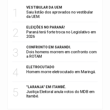
VESTIBULAR DA UEM
1
Saiu listão dos aprovados no vestibular
da UEM.
ELEIÇÕES NO PARANÁ!
2
Paraná terá forte troca no Legislativo em
2026
CONFRONTO EM SARANDI.
3
Dois homens morrem em confronto com
a ROTAM
ELETROCUTADO
4
Homem morre eletrocutado em Maringá.
"LARANJA" EM ITAMBÉ.
5
Justiça Eleitoral anula votos do MDB em
Itambé.