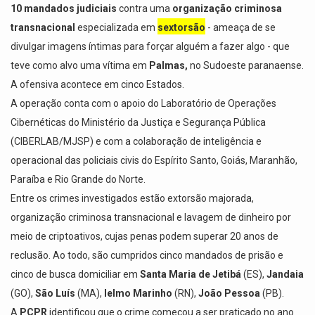
10 mandados judiciais
contra uma
organização criminosa
transnacional
especializada em
sextorsão
- ameaça de se
divulgar imagens íntimas para forçar alguém a fazer algo - que
teve como alvo uma vítima em
Palmas,
no Sudoeste paranaense.
A ofensiva acontece em cinco Estados.
A operação conta com o apoio do Laboratório de Operações
Cibernéticas do Ministério da Justiça e Segurança Pública
(CIBERLAB/MJSP) e com a colaboração de inteligência e
operacional das policiais civis do Espírito Santo, Goiás, Maranhão,
Paraíba e Rio Grande do Norte.
Entre os crimes investigados estão extorsão majorada,
organização criminosa transnacional e lavagem de dinheiro por
meio de criptoativos, cujas penas podem superar 20 anos de
reclusão. Ao todo, são cumpridos cinco mandados de prisão e
cinco de busca domiciliar em
Santa Maria de Jetibá
(ES),
Jandaia
(GO),
São Luís
(MA),
Ielmo Marinho
(RN),
João Pessoa
(PB).
A
PCPR
identificou que o crime começou a ser praticado no ano