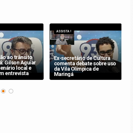
ASSISTA !
ão ao trânsito
Ex-secretário de Cultura
: Gilson Aguiar
comenta debate sobre uso
cenário local e
da Vila Olímpica de
m entrevista
Maringá