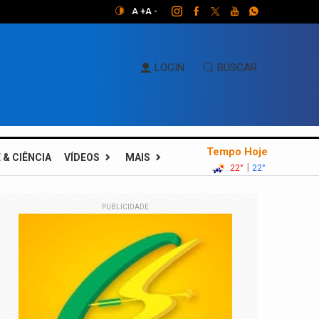
A +
A -
LOGIN
BUSCAR
Tempo Hoje
 & CIÊNCIA
VÍDEOS
MAIS
|
22°
22°
PUBLICIDADE