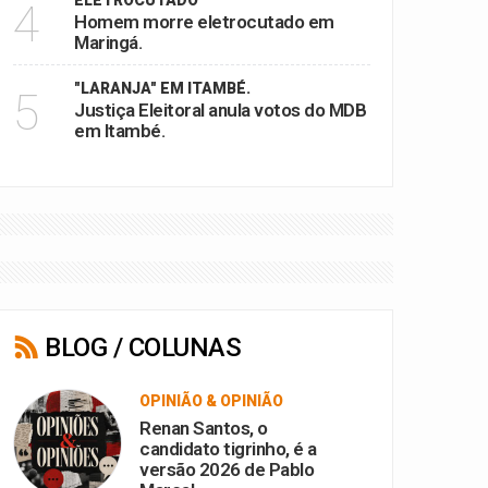
ELETROCUTADO
4
Homem morre eletrocutado em
Maringá.
"LARANJA" EM ITAMBÉ.
5
Justiça Eleitoral anula votos do MDB
em Itambé.
BLOG / COLUNAS
OPINIÃO & OPINIÃO
Renan Santos, o
candidato tigrinho, é a
versão 2026 de Pablo