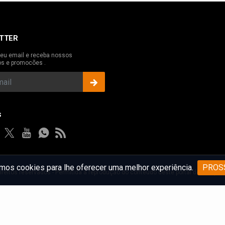
TTER
eu email e receba nossos
os e promocões .
s
os cookies para lhe oferecer uma melhor experiência.
PROS
ireitos reservados - Permitida a reprodução do conteúdo deste portal desde que c