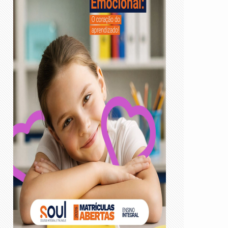
ASSISTA !
ASSISTA !
Vereadora Ana Lúcia
Entrevista com o Professor
Rodrigues fala sobre
e Historiador Reginaldo
Comissão Processante 
Benedito Dias
ação judicial