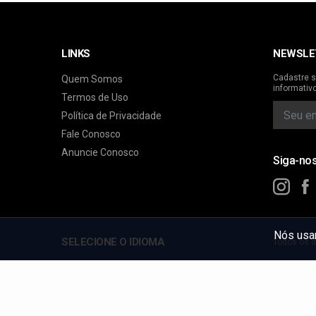
LINKS
NEWSLE
Cadastre s
Quem Somos
informativ
Termos de Uso
Política de Privacidade
Fale Conosco
Anuncie Conosco
Siga-no
Nós usam
SELECIONE O IDIOMA
Todos os d