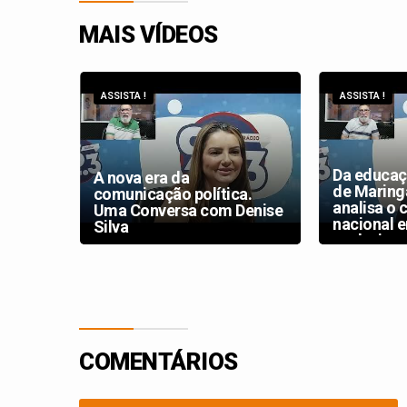
MAIS VÍDEOS
ASSISTA !
ASSISTA !
Da educaç
a
A nova era da
de Maringá
e
comunicação política.
analisa o 
te e
Uma Conversa com Denise
nacional e
Silva
exclusiva
COMENTÁRIOS