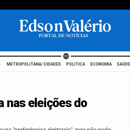
METROPOLITANA/ CIDADES
POLITICA
ECONOMIA
SAÚDE
 nas eleições do
 suas "preferências eleitorais", mas não pode