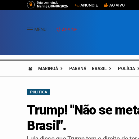
Seja bem-vindo
ANUNCIE
AO VIVO
Maringá,08/08/2026
MENU
ASSINE
MARINGÁ
PARANÁ
BRASIL
POLÍCIA
POLITICA
Trump! "Não se meta
Brasil".
Lula disse que Trump tem o direito de ter