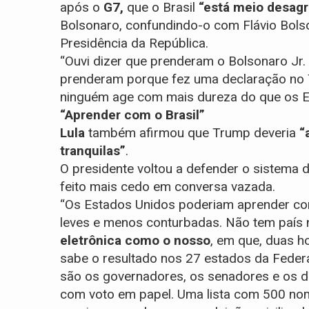
após o
G7,
que o Brasil
“está meio desag
Bolsonaro, confundindo-o com Flávio Bols
Presidência da República.
“Ouvi dizer que prenderam o Bolsonaro Jr.
prenderam porque fez uma declaração no 
ninguém age com mais dureza do que os E
“Aprender com o Brasil”
Lula
também afirmou que Trump deveria
“
tranquilas”
.
O presidente voltou a defender o sistema d
feito mais cedo em conversa vazada.
“Os Estados Unidos poderiam aprender com 
leves e menos conturbadas. Não tem país
eletrônica como o nosso
, em que, duas h
sabe o resultado nos 27 estados da Federa
são os governadores, os senadores e os d
com voto em papel. Uma lista com 500 nome