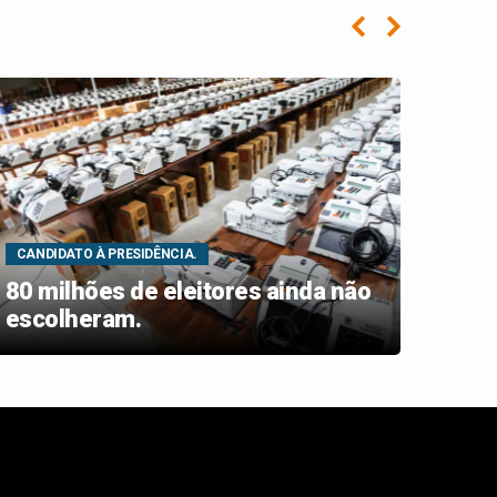
CANDIDATO À PRESIDÊNCIA.
GRAV
80 milhões de eleitores ainda não
Acus
escolheram.
agua