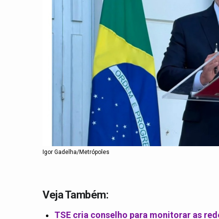
Igor Gadelha/Metrópoles
Veja Também:
TSE cria conselho para monitorar as rede