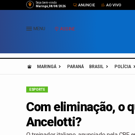
Seja bem-vindo
ANUNCIE
AO VIVO
Maringá,08/08/2026
MENU
ASSINE
MARINGÁ
PARANÁ
BRASIL
POLÍCIA
ESPORTE
Com eliminação, o 
Ancelotti?
O treinador italiano, anunciado pela CBF 