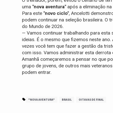
O treinador, porém, evitou o cenário de terr
uma
"nova aventura"
após a eliminação na
Para este
"novo ciclo"
, Ancelotti demonst
podem continuar na seleção brasileira. O 
do Mundo de 2026.
— Vamos continuar trabalhando para esta 
ideias. É o mesmo que fizemos neste ano. 
vezes você tem que fazer a gestão da tri
com isso. Vamos administrar esta derrota 
Amanhã começaremos a pensar no que pode
grupo de jovens, de outros mais veterano
podem entrar.
"NOVA AVENTURA"
BRASIL
OITAVAS DE FINAL