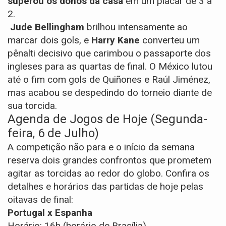
superou os donos da casa
em um placar de 3 a
2.
Jude Bellingham
brilhou intensamente ao
marcar dois gols, e
Harry Kane
converteu um
pênalti decisivo que carimbou o passaporte dos
ingleses para as quartas de final. O México lutou
até o fim com gols de Quiñones e Raúl Jiménez,
mas acabou se despedindo do torneio diante de
sua torcida.
Agenda de Jogos de Hoje (Segunda-
feira, 6 de Julho)
A competição não para e o início da semana
reserva dois grandes confrontos que prometem
agitar as torcidas ao redor do globo. Confira os
detalhes e horários das partidas de hoje pelas
oitavas de final:
Portugal x Espanha
Horário:
16h (horário de Brasília)