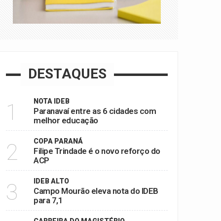
DESTAQUES
NOTA IDEB
1
Paranavaí entre as 6 cidades com
melhor educação
COPA PARANÁ
2
Filipe Trindade é o novo reforço do
ACP
IDEB ALTO
3
Campo Mourão eleva nota do IDEB
para 7,1