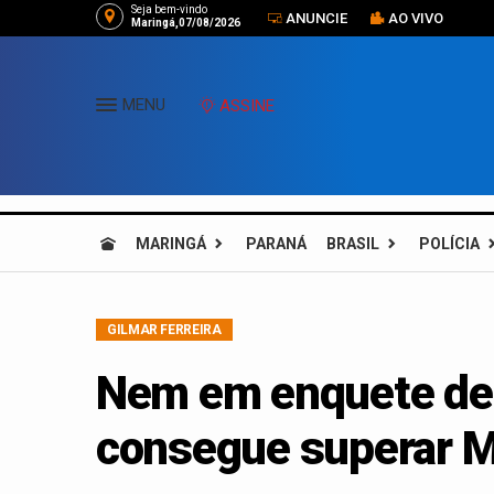
Seja bem-vindo
ANUNCIE
AO VIVO
Maringá,07/08/2026
MENU
ASSINE
MARINGÁ
PARANÁ
BRASIL
POLÍCIA
GILMAR FERREIRA
Nem em enquete de 
consegue superar M