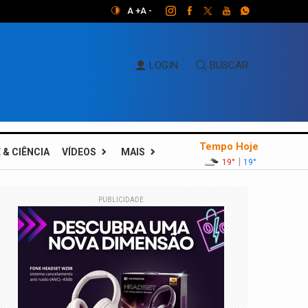
A +
A -
LOGIN
BUSCAR
Tempo Hoje
 & CIÊNCIA
VÍDEOS
MAIS
|
19°
19°
PUBLICIDADE